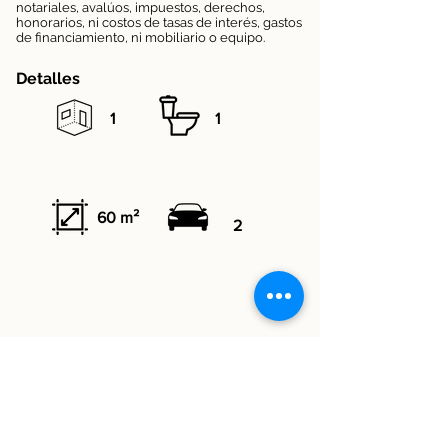
notariales, avalúos, impuestos, derechos,
honorarios, ni costos de tasas de interés, gastos
de financiamiento, ni mobiliario o equipo.
Detalles
1
1
60 m²
2
Datos del asesor
Graciela Covalles
55-4077-4900
55-4077-4900
​55-4593-6636