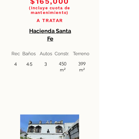
$165,000
(Incluye cuota de
mantenimiento)
​A TRATAR
Hacienda Santa
Fe
Rec
Baños
Autos
Constr.
Terreno
4
4.5
3
450
399
m²
m²