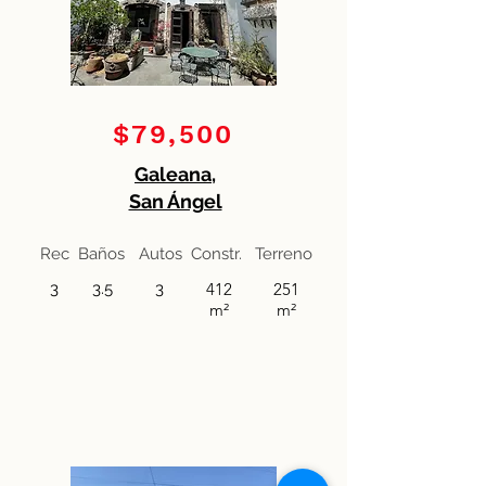
$79,500
Galeana,
San Ángel
Rec
Baños
Autos
Constr.
Terreno
3
3.5
3
412
251
m²
m²