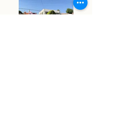
$68,000
(Incluye cuota de
mantenimiento)
Taiga,
Rincón de San
Juan
Rec
Baños
Autos
Constr.
Terreno
3
2.5
6
499
579.7
m²
1 m²