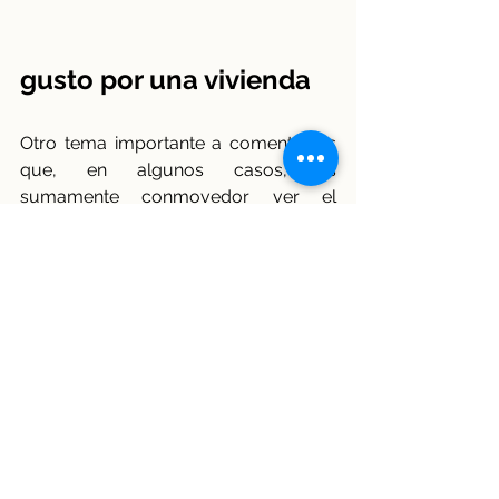
gusto por una vivienda
Otro tema importante a comentar es 
que, en algunos casos, es 
sumamente conmovedor ver el 
cariño y amor que los inquilinos 
tienen por sus mascotas
, quienes se 
han convertido en alguien realmente 
indispensable en su vida, como si 
fueran personas, y hemos visto 
muchas mascotas que están 
sorprendentemente bien educadas y 
que no hacen sus necesidades 
fisiológicas dentro de la vivienda, sino 
que se esperan a que su dueño las 
saque a pasear, o están entrenadas 