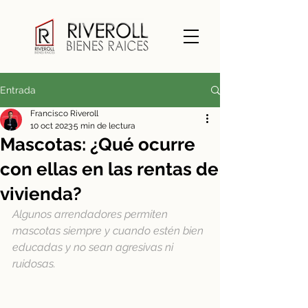
Entrada
Francisco Riveroll
10 oct 2023
5 min de lectura
Mascotas: ¿Qué ocurre
con ellas en las rentas de
vivienda?
Algunos arrendadores permiten 
mascotas siempre y cuando estén bien 
educadas y no sean agresivas ni 
ruidosas.